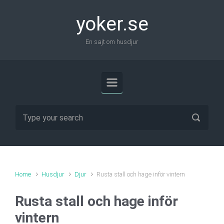
Skip to main content
yoker.se
En sajt om husdjur
Home
Husdjur
Djur
Rusta stall och hage inför vintern
Rusta stall och hage inför
vintern