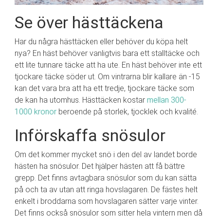
Se över hästtäckena
Har du några hästtäcken eller behöver du köpa helt
nya? En häst behöver vanligtvis bara ett stalltäcke och
ett lite tunnare täcke att ha ute. En häst behöver inte ett
tjockare täcke söder ut. Om vintrarna blir kallare än -15
kan det vara bra att ha ett tredje, tjockare täcke som
de kan ha utomhus. Hästtäcken kostar
mellan 300-
1000 kronor
beroende på storlek, tjocklek och kvalité.
Införskaffa snösulor
Om det kommer mycket snö i den del av landet borde
hästen ha snösulor. Det hjälper hästen att få bättre
grepp. Det finns avtagbara snösulor som du kan sätta
på och ta av utan att ringa hovslagaren. De fästes helt
enkelt i broddarna som hovslagaren sätter varje vinter.
Det finns också snösulor som sitter hela vintern men då