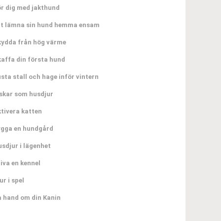
r dig med jakthund
tt lämna sin hund hemma ensam
kydda från hög värme
affa din första hund
sta stall och hage inför vintern
skar som husdjur
tivera katten
ygga en hundgård
sdjur i lägenhet
iva en kennel
ur i spel
 hand om din Kanin