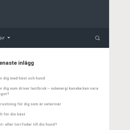
jur
enaste inlägg
r dig med häst och hund
r dig som driver lantbruk – solenergi kanske kan vara
ågot?
rustning för dig som är veterinär
lt för din häst
t- eller torrfoder till din hund?