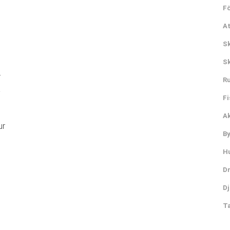
Fö
A
S
Sk
r
Ru
a
Fi
Ak
ur
B
Hu
Dr
Dj
Ta