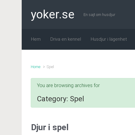
Skip to main content
yoker.se
En sajt om husdjur
Hem
Driva en kennel
Husdjur i lägenhet
Home
Spel
You are browsing archives for
Category: Spel
Djur i spel