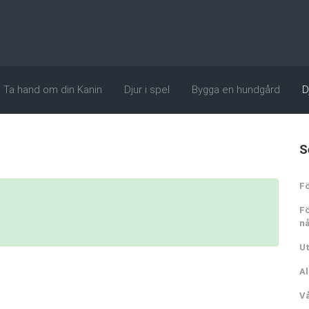
Ta hand om din Kanin
Djur i spel
Bygga en hundgård
D
S
Fö
Fö
n
Ut
Al
Vå