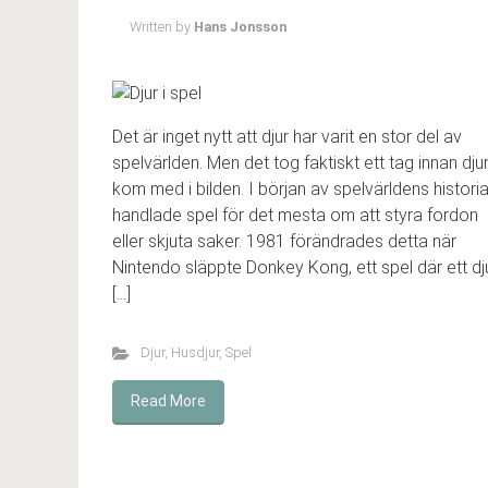
Written by
Hans Jonsson
Det är inget nytt att djur har varit en stor del av
spelvärlden. Men det tog faktiskt ett tag innan dju
kom med i bilden. I början av spelvärldens histori
handlade spel för det mesta om att styra fordon
eller skjuta saker. 1981 förändrades detta när
Nintendo släppte Donkey Kong, ett spel där ett dj
[…]
Djur
,
Husdjur
,
Spel
Read More